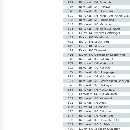
312
Röm.-kath. KG Dornach
316
Röm.-kath. KG Erschwil
320
Röm.-kath. KG Grenchen
325
Röm.-kath. KG Hägendorf-Rickenbac
328
Röm.-kath. KG Himmelried
342
Röm.-kath. KG Metzerlen
363
Röm.-kath. KG Trimbach-Wisen
401
Ev.-ref. KG Biberist-Gerlafingen
409
Ev.-ref. KG Kleinlützel
411
Ev.-ref. KG Lüsslingen
412
Ev.-ref. KG Messen
419
Ev.-ref. KG Thierstein
415
Ev.-ref. KG Oensingen-Kestenholz
318
Röm.-kath. KG Fulenbach
327
Röm.-kath. KG Herbetswil
332
Röm.-kath. KG Ifenthal
349
Röm.-kath. KG Obergösgen
331
Röm.-kath. KG Holderbank
321
Röm.-kath. KG Gretzenbach-Däniken
326
Röm.-kath. KG Härkingen
334
Röm.-kath. KG Kestenholz
501
Christkath. KG Region Olten
369
Röm.-kath. KG Witterswil
301
Röm.-kath. KG Aeschi
405
Ev.-ref. KG Fulenbach
315
Röm.-kath. KG Erlinsbach
344
Röm.-kath. KG Neuendorf
330
Röm.-kath. KG Hofstetten-Flüh
359
Röm.-kath. KG St. Niklaus
400
Ev.-ref. KG Aetingen-Mühledorf