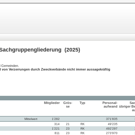
Sachgruppengliederung (2025)
hl Gemeinden.
d von Verzerrungen durch Zweckverbände nicht immer aussagekräftig
Mitglieder
Grös-
Typ
Personal-
Sac
se
aufwand
übriger Be
a
Mittelwert
1'282
371'835
314
21
RK
49'235
1'221
23
RK
492'297
811
23
RK
273'970