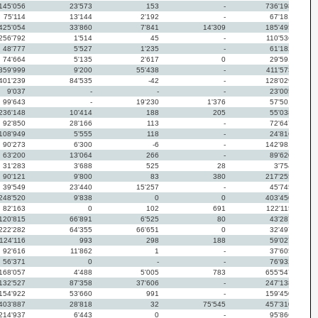
145'056
23'573
153
-
736'198
75'114
13'144
2'192
-
67'181
425'054
33'860
7'841
14'309
185'495
256'792
1'514
45
-
110'536
48'777
5'527
1'235
-
61'182
74'664
5'135
2'617
0
29'591
359'999
9'200
55'438
-
411'573
401'239
84'535
-42
-
128'029
9'037
-
-
-
23'005
99'643
-
19'230
1'376
57'501
236'148
10'414
188
205
55'038
92'850
28'166
113
-
72'647
108'949
5'555
118
-
24'816
90'273
6'300
-6
-
142'981
63'200
13'064
266
-
89'620
31'283
3'688
525
28
3'754
90'121
9'800
83
380
217'255
39'549
23'440
15'257
-
45'745
248'520
9'838
0
0
403'450
82'163
0
102
691
122'115
120'815
66'891
6'525
80
43'287
222'282
64'355
66'651
0
32'497
124'116
993
298
188
59'027
92'616
11'862
1
-
37'605
56'371
0
-
-
76'932
168'057
4'488
5'005
783
655'547
132'527
87'358
37'606
-
247'138
154'922
53'660
991
-
159'450
403'887
28'818
32
75'545
457'310
214'937
6'443
0
-
95'866