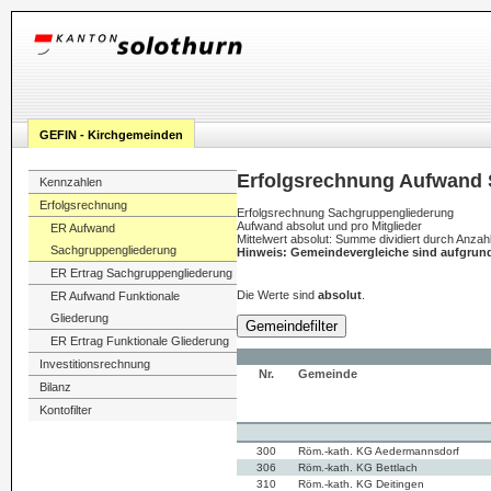
GEFIN - Kirchgemeinden
Erfolgsrechnung Aufwand 
Kennzahlen
Erfolgsrechnung
Erfolgsrechnung Sachgruppengliederung
Aufwand absolut und pro Mitglieder
ER Aufwand
Mittelwert absolut: Summe dividiert durch Anza
Sachgruppengliederung
Hinweis: Gemeindevergleiche sind aufgrun
ER Ertrag Sachgruppengliederung
Die Werte sind
absolut
.
ER Aufwand Funktionale
Gliederung
Gemeindefilter
ER Ertrag Funktionale Gliederung
Investitionsrechnung
Nr.
Gemeinde
Bilanz
Kontofilter
300
Röm.-kath. KG Aedermannsdorf
306
Röm.-kath. KG Bettlach
310
Röm.-kath. KG Deitingen