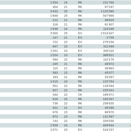
1'354
24
RK
151'760
404
21
RK
97'247
3'432
25
RK
1'125'380
h
1'849
25
RK
507'966
212
21
RK
39'625
318
21
RK
91'407
1'638
24
RK
119'348
3'300
25
EV
1'014'427
147
21
EV
2'705
722
22
EV
279'234
947
23
EV
311'446
1'261
23
EV
340'110
1'024
23
EV
388'821
594
22
RK
110'179
245
21
RK
49'972
110
21
RK
39'863
583
22
RK
45'077
183
21
RK
33'267
1'415
24
RK
123'764
501
22
RK
134'044
827
22
RK
233'241
344
22
CK
189'471
618
22
RK
193'347
736
22
RK
258'635
321
21
EV
38'290
976
23
RK
99'670
873
23
RK
131'597
743
22
RK
335'030
1'509
24
RK
409'644
1'071
23
EV
516'157