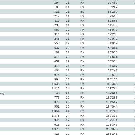
294
21
RK
20'496
183
21
RK
33'267
321
21
EV
38'290
212
21
RK
39'625
110
21
RK
39'863
233
21
RK
41'478
583
22
RK
45'077
314
21
RK
49'235
245
21
RK
49'972
556
22
RK
51'012
637
22
RK
58'404
289
21
RK
76'078
418
22
RK
81'644
857
22
RK
83'074
318
21
RK
91'407
404
21
RK
97'247
976
23
RK
99'670
594
22
RK
110'179
1'638
24
RK
119'348
1'415
24
RK
123'764
ösg.
142
21
CK
127'661
777
22
RK
130'288
873
23
RK
131'597
501
22
RK
134'044
1'354
24
RK
151'760
1'373
24
RK
180'357
344
22
CK
189'471
618
22
RK
193'347
1'978
24
RK
206'843
827
22
RK
233'241