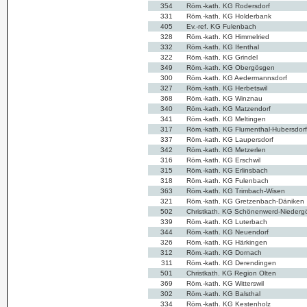
354
Röm.-kath. KG Rodersdorf
331
Röm.-kath. KG Holderbank
405
Ev.-ref. KG Fulenbach
328
Röm.-kath. KG Himmelried
332
Röm.-kath. KG Ifenthal
322
Röm.-kath. KG Grindel
349
Röm.-kath. KG Obergösgen
300
Röm.-kath. KG Aedermannsdorf
327
Röm.-kath. KG Herbetswil
368
Röm.-kath. KG Winznau
340
Röm.-kath. KG Matzendorf
341
Röm.-kath. KG Meltingen
317
Röm.-kath. KG Flumenthal-Hubersdorf
337
Röm.-kath. KG Laupersdorf
342
Röm.-kath. KG Metzerlen
316
Röm.-kath. KG Erschwil
315
Röm.-kath. KG Erlinsbach
318
Röm.-kath. KG Fulenbach
363
Röm.-kath. KG Trimbach-Wisen
321
Röm.-kath. KG Gretzenbach-Däniken
502
Christkath. KG Schönenwerd-Niederg
339
Röm.-kath. KG Luterbach
344
Röm.-kath. KG Neuendorf
326
Röm.-kath. KG Härkingen
312
Röm.-kath. KG Dornach
311
Röm.-kath. KG Derendingen
501
Christkath. KG Region Olten
369
Röm.-kath. KG Witterswil
302
Röm.-kath. KG Balsthal
334
Röm.-kath. KG Kestenholz