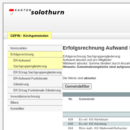
GEFIN - Kirchgemeinden
Erfolgsrechnung Aufwand 
Kennzahlen
Erfolgsrechnung
Erfolgsrechnung Sachgruppengliederung
Aufwand absolut und pro Mitglieder
ER Aufwand
Mittelwert absolut: Summe dividiert durch Anza
Sachgruppengliederung
Hinweis: Gemeindevergleiche sind aufgrun
ER Ertrag Sachgruppengliederung
Die Werte sind
absolut
.
ER Aufwand Funktionale
Gliederung
Gemeindefilter
ER Ertrag Funktionale Gliederung
Investitionsrechnung
Nr.
Gemeinde
Bilanz
Kontofilter
409
Ev.-ref. KG Kleinlützel
408
Ev.-ref. KG Kienberg
364
Röm.-kath. KG Walterswil-Rothacker