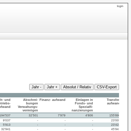
login
Jahr -
Jahr +
Absolut / Relativ
CSV-Export
h- und
Abschrei-
Finanz- aufwand
Einlagen in
Transfer-
triebs-
bungen
Fonds- und
aufwand
o
ufwand
Verwaltungs-
Spezialfi-
vermögen
nanzierungen
194'537
32'501
7'979
4'806
155'896
9'037
-
-
-
23'005
5'913
-
-
-
23'424
32'941
-
-
-
45'941