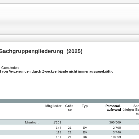
Sachgruppengliederung (2025)
hl Gemeinden.
d von Verzerrungen durch Zweckverbände nicht immer aussagekräftig
Mitglieder
Grös-
Typ
Personal-
Sac
se
aufwand
übriger Be
a
Mittelwert
1'258
360'509
147
21
EV
2'705
119
21
EV
3'746
161
21
RK
19'859