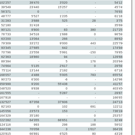
102'257
39'470
3'020
-
54'127
39'549
23'440
15'257
-
45'745
56'371
0
-
-
76'932
48'777
5'527
1'235
-
61'182
31'283
3'688
525
28
3'754
52'180
31'418
-
-
35'698
90'121
9'800
83
380
217'255
76'733
34'518
1'688
0
96'593
63'200
13'064
266
-
89'620
79'309
33'272
9'000
443
225'790
93'345
27'685
642
-
174'940
70'796
23'558
5'991
-150
79'858
62'363
18'860
94
-
129'688
89'394
-
5
176
203'940
74'664
5'135
2'617
0
29'591
75'114
13'144
2'192
-
67'181
168'057
4'488
5'005
783
655'547
90'273
6'300
-6
-
142'981
359'999
9'200
55'438
-
411'573
248'520
9'838
0
0
403'450
161'555
-
5'287
-
29'873
167'818
-
-
-
166'657
132'527
87'358
37'606
-
247'138
82'163
0
102
691
122'115
145'056
23'573
153
-
736'198
164'329
35'180
-
0
253'575
222'282
64'355
66'651
0
32'497
124'116
993
298
188
59'027
344'238
70'058
3
1'017
364'262
120'815
66'891
6'525
80
43'287