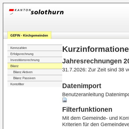
GEFIN - Kirchgemeinden
Kurzinformation
Kennzahlen
Erfolgsrechnung
Jahresrechnungen 2
Investitionsrechnung
Bilanz
31.7.2026: Zur Zeit sind 38 
Bilanz Aktiven
Bilanz Passiven
Datenimport
Kontofilter
Benutzeranleitung Datenimpo
Filterfunktionen
Mit dem Gemeinde- und Kontof
Kriterien für den Gemeindev